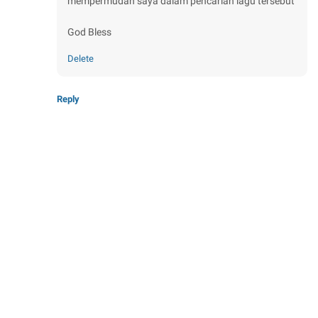
mempermudah saya dalam pencarian lagu tersebut
God Bless
Delete
Reply