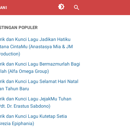
ANI
STINGAN POPULER
irik dan Kunci Lagu Jadikan Hatiku
stana CintaMu (Anastasya Mia & JM
roduction)
irik dan Kunci Lagu Bermazmurlah Bagi
llah (Alfa Omega Group)
irik dan Kunci Lagu Selamat Hari Natal
an Tahun Baru
irik dan Kunci Lagu JejakMu Tuhan
Pdt. Dr. Erastus Sabdono)
irik dan Kunci Lagu Kutetap Setia
Grezia Epiphania)