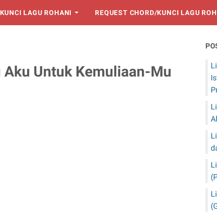
KUNCI LAGU ROHANI
REQUEST CHORD/KUNCI LAGU ROH
PO
L
gu Aku Untuk Kemuliaan-Mu
I
P
L
A
L
d
L
(
L
(