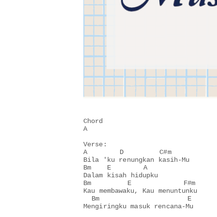
Chord

A

Verse:

A        D         C#m       

Bila 'ku renungkan kasih-Mu

Bm    E        A

Dalam kisah hidupku

Bm         E             F#m

Kau membawaku, Kau menuntunku

  Bm                      E

Mengiringku masuk rencana-Mu
