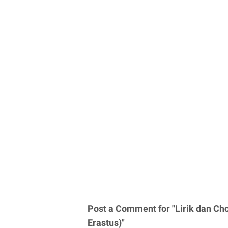
Post a Comment for "Lirik dan C
Erastus)"