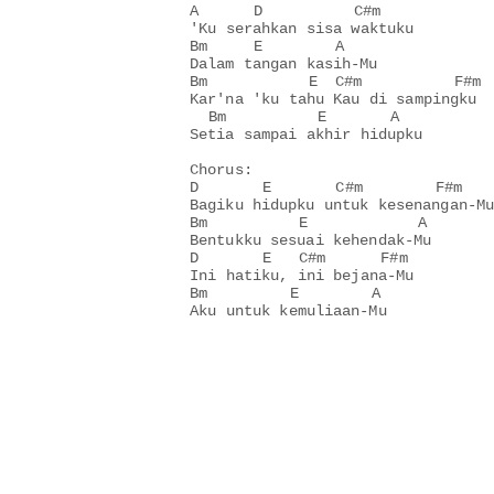
A      D          C#m

'Ku serahkan sisa waktuku

Bm     E        A

Dalam tangan kasih-Mu

Bm           E  C#m          F#m

Kar'na 'ku tahu Kau di sampingku

  Bm          E       A

Setia sampai akhir hidupku

Chorus:

D       E       C#m        F#m

Bagiku hidupku untuk kesenangan-Mu

Bm          E            A

Bentukku sesuai kehendak-Mu

D       E   C#m      F#m

Ini hatiku, ini bejana-Mu

Bm         E        A

Aku untuk kemuliaan-Mu