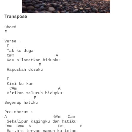
Transpose
Chord

E

Verse :

 E

 Tak ku duga

 C#m                 A

 Kau s'lamatkan hidupku

              E

 Hapuskan dosaku

 E

 Kini ku kan

  C#m                 A

 B'rikan seluruh hidupku

            E

Segenap hatiku

Pre-chorus :

A                   G#m   C#m

 Sekalipun dagingku dan hatiku

F#m  G#m  A           F#       B

 Ha..bis lenyap namun ku tetap
