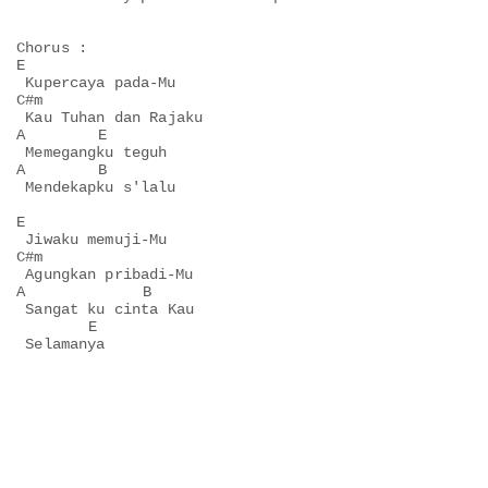
Chorus :

E

 Kupercaya pada-Mu

C#m

 Kau Tuhan dan Rajaku

A        E

 Memegangku teguh

A        B

 Mendekapku s'lalu

E

 Jiwaku memuji-Mu

C#m

 Agungkan pribadi-Mu

A             B

 Sangat ku cinta Kau

        E
