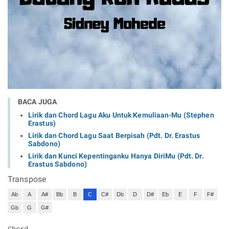
BACA JUGA
Lirik dan Chord Lagu Aku Untuk Kemuliaan-Mu (Stephen
Erastus)
Lirik dan Chord Lagu Saat Berpisah (Pdt. Dr. Erastus
Sabdono)
Lirik dan Kunci Kepentinganku Hanya DiriMu (Pdt. Dr.
Erastus Sabdono)
Transpose
Ab
A
A#
Bb
B
C
C#
Db
D
D#
Eb
E
F
F#
Gb
G
G#
Chord