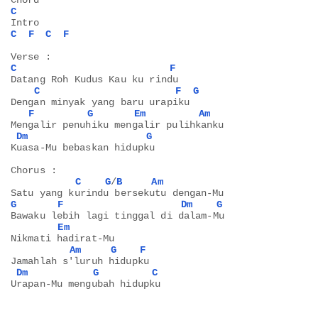
C
Intro
C
F
C
F
Verse :
C
F
Datang Roh Kudus Kau ku rindu
C
F
G
Dengan minyak yang baru urapiku
F
G
Em
Am
Mengalir penuhiku mengalir pulihkanku
Dm
G
Kuasa-Mu bebaskan hidupku
Chorus :
C
G
/
B
Am
Satu yang kurindu bersekutu dengan-Mu
G
F
Dm
G
Bawaku lebih lagi tinggal di dalam-Mu
Em
Nikmati hadirat-Mu
Am
G
F
Jamahlah s'luruh hidupku
Dm
G
C
Urapan-Mu mengubah hidupku