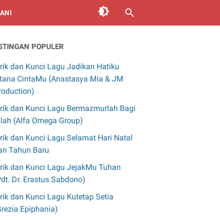
ANI
STINGAN POPULER
irik dan Kunci Lagu Jadikan Hatiku
stana CintaMu (Anastasya Mia & JM
roduction)
irik dan Kunci Lagu Bermazmurlah Bagi
llah (Alfa Omega Group)
irik dan Kunci Lagu Selamat Hari Natal
an Tahun Baru
irik dan Kunci Lagu JejakMu Tuhan
Pdt. Dr. Erastus Sabdono)
irik dan Kunci Lagu Kutetap Setia
Grezia Epiphania)