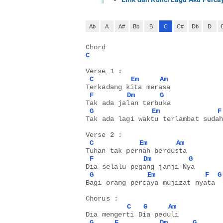
Ab
A
A#
Bb
B
C
C#
Db
D
Chord
C
Verse 1 :
C
Em
Am
Terkadang kita merasa
F
Dm
G
Tak ada jalan terbuka
G
Em
F
Tak ada lagi waktu terlambat suda
Verse 2 :
C
Em
Am
Tuhan tak pernah berdusta
F
Dm
G
Dia selalu pegang janji-Nya
G
Em
F
G
Bagi orang percaya mujizat nyata
Chorus :
C
G
Am
Dia mengerti Dia peduli
G
F
Dm
G