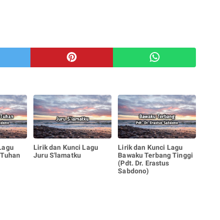
 Lagu
Lirik dan Kunci Lagu
Lirik dan Kunci Lagu
 Tuhan
Juru S'lamatku
Bawaku Terbang Tinggi
s
(Pdt. Dr. Erastus
Sabdono)