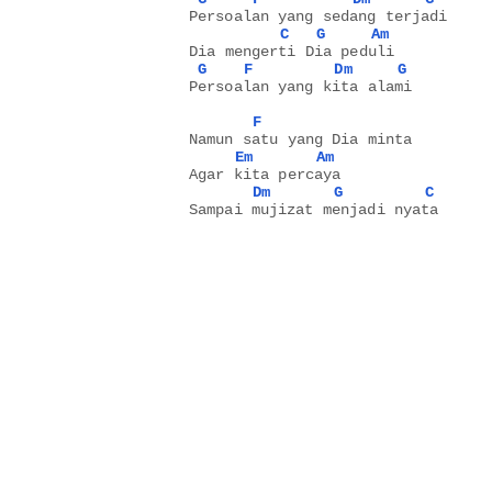
Persoalan yang sedang terjadi
C
G
Am
Dia mengerti Dia peduli
G
F
Dm
G
Persoalan yang kita alami
F
Namun satu yang Dia minta
Em
Am
Agar kita percaya
Dm
G
C
Sampai mujizat menjadi nyata