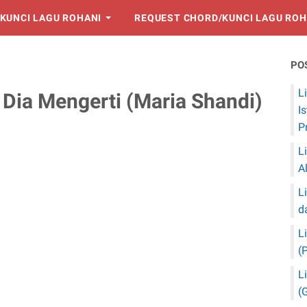
KUNCI LAGU ROHANI
REQUEST CHORD/KUNCI LAGU ROH
PO
L
 Dia Mengerti (Maria Shandi)
I
P
L
A
L
d
L
(
L
(