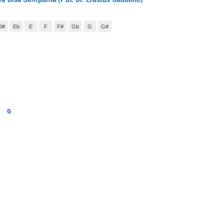
D#
Eb
E
F
F#
Gb
G
G#
G
h