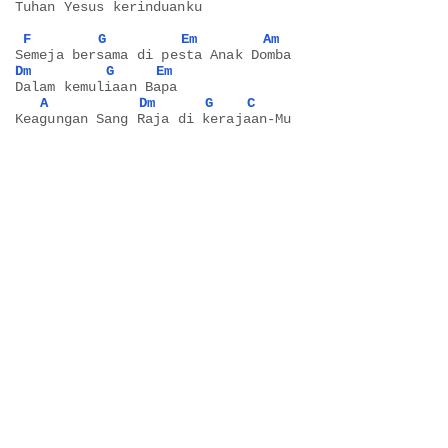
Tuhan Yesus kerinduanku
F
G
Em
Am
Semeja bersama di pesta Anak Domba
Dm
G
Em
Dalam kemuliaan Bapa
A
Dm
G
C
Keagungan Sang Raja di kerajaan-Mu