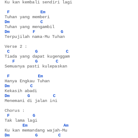
Ku kan kembali sendiri lagi
F
Em
Tuhan yang memberi
Dm
C
Tuhan yang mengambil
Dm
F
G
Terpujilah nama-Mu Tuhan
Verse 2 :
C
G
C
Tiada yang dapat kugenggam
F
G
C
Semuanya pasti kulepaskan
F
Em
Hanya Engkau Tuhan
Dm
C
Kekasih abadi
Dm
G
C
Menemani di jalan ini
Chorus :
F
G
Tak lama lagi
Em
Am
Ku kan memandang wajah-Mu
Dm
G
C