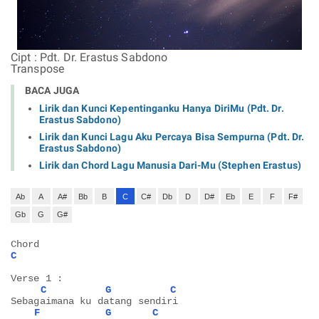
Cipt : Pdt. Dr. Erastus Sabdono
Transpose
BACA JUGA
Lirik dan Kunci Kepentinganku Hanya DiriMu (Pdt. Dr.
Erastus Sabdono)
Lirik dan Kunci Lagu Aku Percaya Bisa Sempurna (Pdt. Dr.
Erastus Sabdono)
Lirik dan Chord Lagu Manusia Dari-Mu (Stephen Erastus)
Ab
A
A#
Bb
B
C
C#
Db
D
D#
Eb
E
F
F#
Gb
G
G#
Chord
C
Verse 1 :
C
G
C
Sebagaimana ku datang sendiri
F
G
C