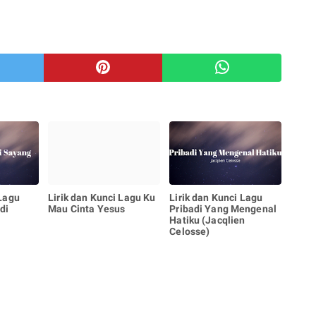
 Lagu
Lirik dan Kunci Lagu Ku
Lirik dan Kunci Lagu
di
Mau Cinta Yesus
Pribadi Yang Mengenal
Hatiku (Jacqlien
Celosse)