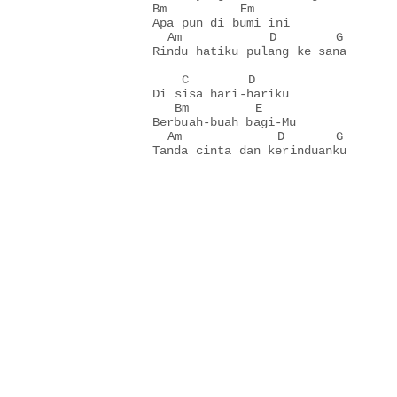
Bm          Em

Apa pun di bumi ini

  Am            D        G

Rindu hatiku pulang ke sana

    C        D

Di sisa hari-hariku

   Bm         E

Berbuah-buah bagi-Mu

  Am             D       G
