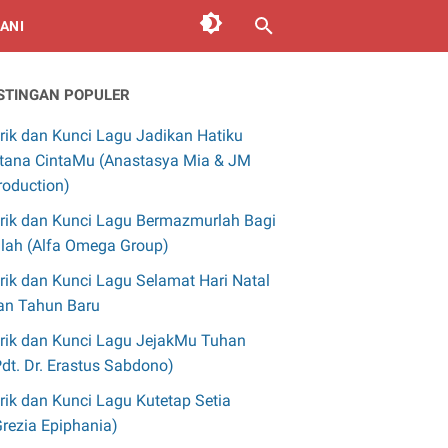
ANI
STINGAN POPULER
irik dan Kunci Lagu Jadikan Hatiku
stana CintaMu (Anastasya Mia & JM
roduction)
irik dan Kunci Lagu Bermazmurlah Bagi
llah (Alfa Omega Group)
irik dan Kunci Lagu Selamat Hari Natal
an Tahun Baru
irik dan Kunci Lagu JejakMu Tuhan
Pdt. Dr. Erastus Sabdono)
irik dan Kunci Lagu Kutetap Setia
Grezia Epiphania)