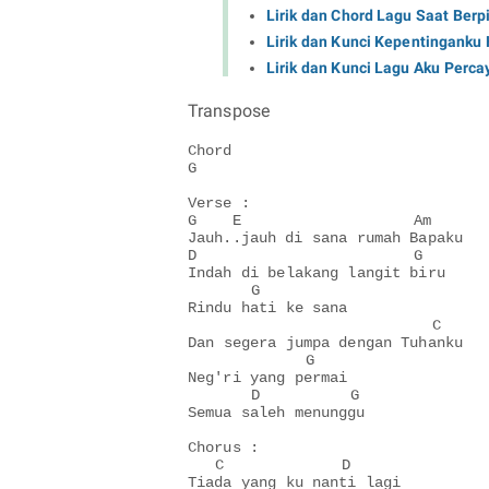
Lirik dan Chord Lagu Saat Berp
Lirik dan Kunci Kepentinganku 
Lirik dan Kunci Lagu Aku Perca
Transpose
Chord

G

Verse :

G    E                   Am

Jauh..jauh di sana rumah Bapaku

D                        G

Indah di belakang langit biru

       G

Rindu hati ke sana

                           C

Dan segera jumpa dengan Tuhanku

             G

Neg'ri yang permai

       D          G

Semua saleh menunggu

Chorus :

   C             D

Tiada yang ku nanti lagi
