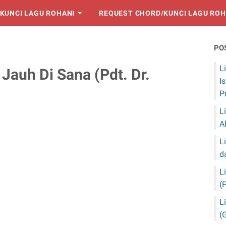
KUNCI LAGU ROHANI
REQUEST CHORD/KUNCI LAGU ROH
PO
L
 Jauh Di Sana (Pdt. Dr.
I
P
L
A
L
d
L
(
L
(