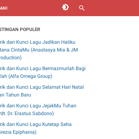
ANI
STINGAN POPULER
irik dan Kunci Lagu Jadikan Hatiku
stana CintaMu (Anastasya Mia & JM
roduction)
irik dan Kunci Lagu Bermazmurlah Bagi
llah (Alfa Omega Group)
irik dan Kunci Lagu Selamat Hari Natal
an Tahun Baru
irik dan Kunci Lagu JejakMu Tuhan
Pdt. Dr. Erastus Sabdono)
irik dan Kunci Lagu Kutetap Setia
Grezia Epiphania)