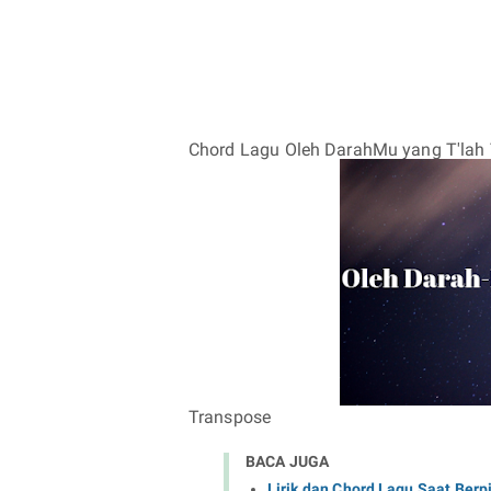
Chord Lagu Oleh DarahMu yang T'lah 
Transpose
BACA JUGA
Lirik dan Chord Lagu Saat Berp