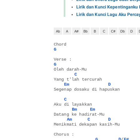
Lirik dan Kunci Kepentinganku 
Lirik dan Kunci Lagu Aku Perca
Ab
A
A#
Bb
B
C
C#
Db
D
Chord
G
Verse :
G
Oleh darah-Mu
C
Yang t'lah tercurah 
Em
D
Segenap dosaku di hapuskan 
C
Aku di layakkan
Bm
Em
Datang ke hadirat-Mu 
Am
C
D
Menikmati dekapan kasih-Mu 
Chorus : 
G
D
/
F#