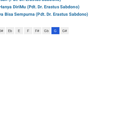
Hanya DiriMu (Pdt. Dr. Erastus Sabdono)
ya Bisa Sempurna (Pdt. Dr. Erastus Sabdono)
D#
Eb
E
F
F#
Gb
G
G#