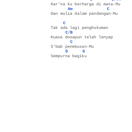
Kar'na ku berharga di mata-Mu 
Am
C
Dan mulia dalam pandangan-Mu
C
Tak ada lagi penghukuman 
C
/
B
Kuasa dosapun telah lenyap 
C
S'bab penebusan-Mu
D
G
Sempurna bagiku