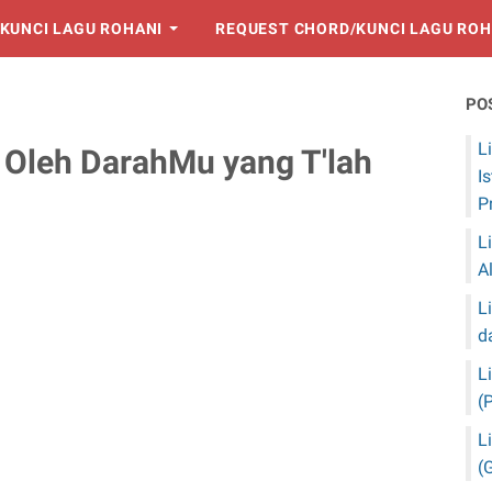
KUNCI LAGU ROHANI
REQUEST CHORD/KUNCI LAGU ROH
PO
L
u Oleh DarahMu yang T'lah
I
P
L
A
L
d
L
(
L
(