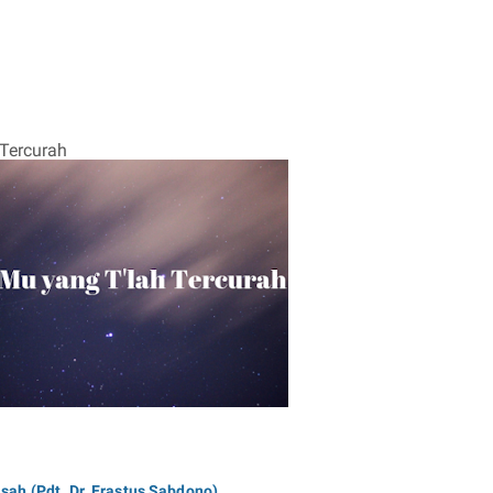
Tercurah
isah (Pdt. Dr. Erastus Sabdono)