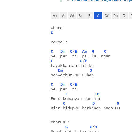
Ab
A
A#
Bb
B
C
C#
Db
D
Chord
C
Verse :
C
Dm
C
/
E
Am
G
C
Se..per..ti  pa..lu..ngan
F
C
/
E
Layakkanlah hatiku
Dm
G
Menyambut-Mu Tuhan
C
Dm
C
/
E
Se..per..ti
F
Fm
Emas kemenyan dan mur
C
D
G
Biar hidupku berkenan pada-Mu
Chorus :
C
G
/
B
Sebab natal tak akan