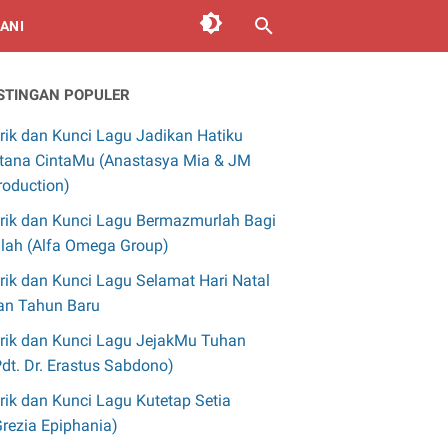
ANI
STINGAN POPULER
irik dan Kunci Lagu Jadikan Hatiku
stana CintaMu (Anastasya Mia & JM
roduction)
irik dan Kunci Lagu Bermazmurlah Bagi
llah (Alfa Omega Group)
irik dan Kunci Lagu Selamat Hari Natal
an Tahun Baru
irik dan Kunci Lagu JejakMu Tuhan
Pdt. Dr. Erastus Sabdono)
irik dan Kunci Lagu Kutetap Setia
Grezia Epiphania)