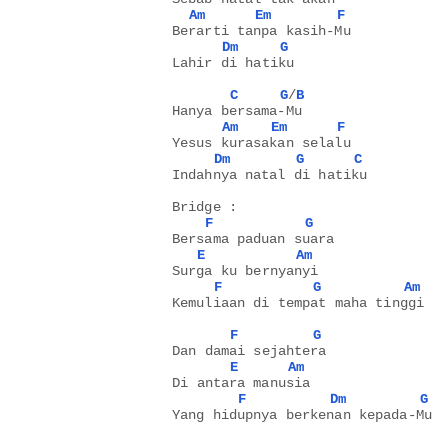
Am
Em
F
Berarti tanpa kasih-Mu
Dm
G
Lahir di hatiku
C
G
/
B
Hanya bersama-Mu
Am
Em
F
Yesus kurasakan selalu
Dm
G
C
Indahnya natal di hatiku
Bridge :
F
G
Bersama paduan suara
E
Am
Surga ku bernyanyi
F
G
Am
Kemuliaan di tempat maha tinggi
F
G
Dan damai sejahtera
E
Am
Di antara manusia
F
Dm
G
Yang hidupnya berkenan kepada-Mu