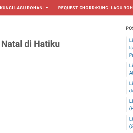
KUNCI LAGU ROHANI
REQUEST CHORD/KUNCI LAGU ROH
PO
L
 Natal di Hatiku
I
P
L
A
L
d
L
(
L
(