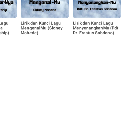
 Lagu
Lirik dan Kunci Lagu
Lirik dan Kunci Lagu
ya
MengenalMu (Sidney
MenyenangkanMu (Pdt.
ship)
Mohede)
Dr. Erastus Sabdono)