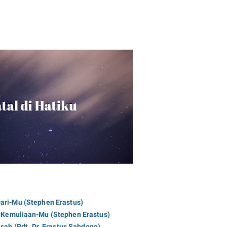
Dari-Mu (Stephen Erastus)
k Kemuliaan-Mu (Stephen Erastus)
isah (Pdt. Dr. Erastus Sabdono)