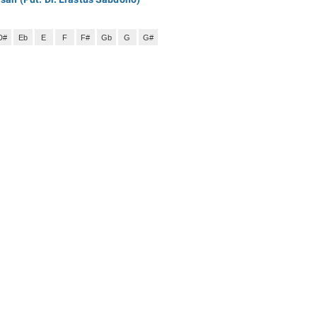
D#
Eb
E
F
F#
Gb
G
G#