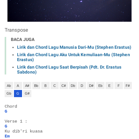
Transpose
BACA JUGA
Lirik dan Chord Lagu Manusia Dari-Mu (Stephen Erastus)
Lirik dan Chord Lagu Aku Untuk Kemuliaan-Mu (Stephen
Erastus)
Lirik dan Chord Lagu Saat Berpisah (Pdt. Dr. Erastus
Sabdono)
Ab
A
A#
Bb
B
C
C#
Db
D
D#
Eb
E
F
F#
Gb
G
G#
Chord
G
Verse 1 :
G
Ku dib'ri kuasa
Em