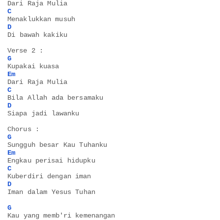
Dari Raja Mulia
C
Menaklukkan musuh
D
Di bawah kakiku
Verse 2 :
G
Kupakai kuasa
Em
Dari Raja Mulia
C
Bila Allah ada bersamaku
D
Siapa jadi lawanku
Chorus : 
G
Sungguh besar Kau Tuhanku
Em
Engkau perisai hidupku
C
Kuberdiri dengan iman
D
Iman dalam Yesus Tuhan
G
Kau yang memb'ri kemenangan