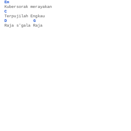
Em
Kubersorak merayakan
C
Terpujilah Engkau
D
G
Raja s'gala Raja