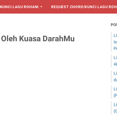
KUNCI LAGU ROHANI
REQUEST CHORD/KUNCI LAGU ROH
PO
L
u Oleh Kuasa DarahMu
I
P
L
A
L
d
L
(
L
(