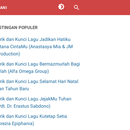
ANI
STINGAN POPULER
irik dan Kunci Lagu Jadikan Hatiku
stana CintaMu (Anastasya Mia & JM
roduction)
irik dan Kunci Lagu Bermazmurlah Bagi
llah (Alfa Omega Group)
irik dan Kunci Lagu Selamat Hari Natal
an Tahun Baru
irik dan Kunci Lagu JejakMu Tuhan
Pdt. Dr. Erastus Sabdono)
irik dan Kunci Lagu Kutetap Setia
Grezia Epiphania)