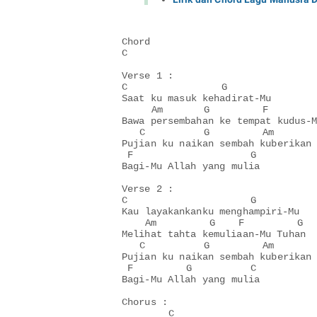
Chord

C

Verse 1 :

C                G 

Saat ku masuk kehadirat-Mu

     Am       G         F        

Bawa persembahan ke tempat kudus-M
   C          G         Am

Pujian ku naikan sembah kuberikan

 F                    G

Bagi-Mu Allah yang mulia

Verse 2 :

C                     G

Kau layakankanku menghampiri-Mu 

    Am         G    F         G

Melihat tahta kemuliaan-Mu Tuhan

   C          G         Am

Pujian ku naikan sembah kuberikan

 F         G          C

Bagi-Mu Allah yang mulia

Chorus :

        C              
