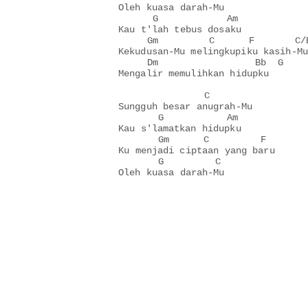
Oleh kuasa darah-Mu

      G            Am 

Kau t'lah tebus dosaku

     Gm         C      F       C/E
Kekudusan-Mu melingkupiku kasih-Mu

     Dm                 Bb  G   

Mengalir memulihkan hidupku

               C 

Sungguh besar anugrah-Mu

       G           Am  

Kau s'lamatkan hidupku

       Gm      C         F  

Ku menjadi ciptaan yang baru

       G         C

Oleh kuasa darah-Mu