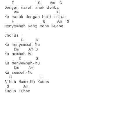
   F          G    Am  G 

Dengan darah anak domba

    Am                G

Ku masuk dengan hati tulus

   F            G     Am  G

Menyembah yang Maha Kuasa

Chorus :

       C     G

Ku menyembah-Mu

    Dm    Am G

Ku sembah-Mu

      C      G

Ku menyembah-Mu

    Dm    Am

Ku sembah-Mu

  G            F

S'bab Nama-Mu Kudus

 G      Am

Kudus Tuhan