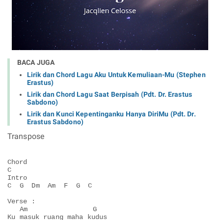
BACA JUGA
Lirik dan Chord Lagu Aku Untuk Kemuliaan-Mu (Stephen
Erastus)
Lirik dan Chord Lagu Saat Berpisah (Pdt. Dr. Erastus
Sabdono)
Lirik dan Kunci Kepentinganku Hanya DiriMu (Pdt. Dr.
Erastus Sabdono)
Transpose
Chord

C

Intro

C  G  Dm  Am  F  G  C

Verse :

   Am                G

Ku masuk ruang maha kudus
